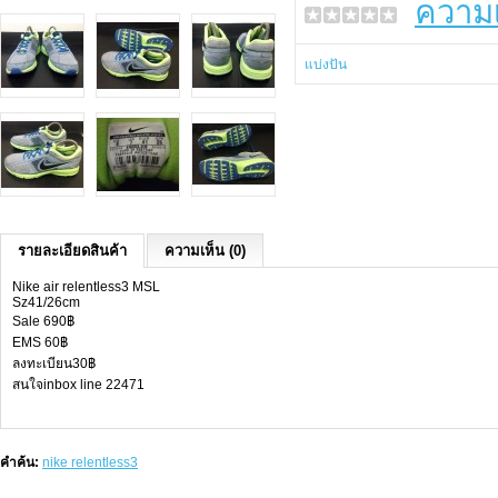
ความเ
แบ่งปัน
รายละเอียดสินค้า
ความเห็น (0)
Nike air relentless3 MSL
Sz41/26cm
Sale 690฿
EMS 60฿
ลงทะเบียน30฿
สนใจinbox line 22471
คำค้น:
nike relentless3